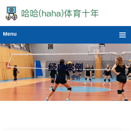
经典案例
首页
/
经典案例