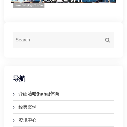
导航
介绍
哈哈(haha)体育
经典案例
资讯中心