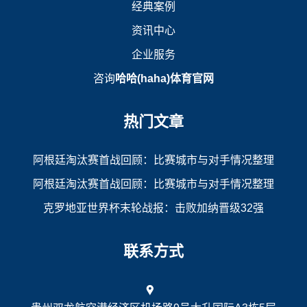
经典案例
资讯中心
企业服务
咨询
哈哈(haha)体育官网
热门文章
阿根廷淘汰赛首战回顾：比赛城市与对手情况整理
阿根廷淘汰赛首战回顾：比赛城市与对手情况整理
克罗地亚世界杯末轮战报：击败加纳晋级32强
联系方式