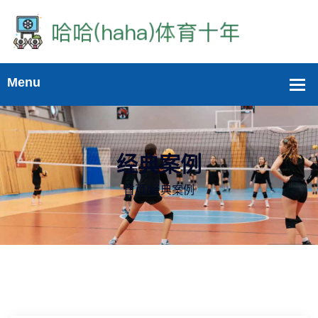
经典案例
首页
/
经典案例