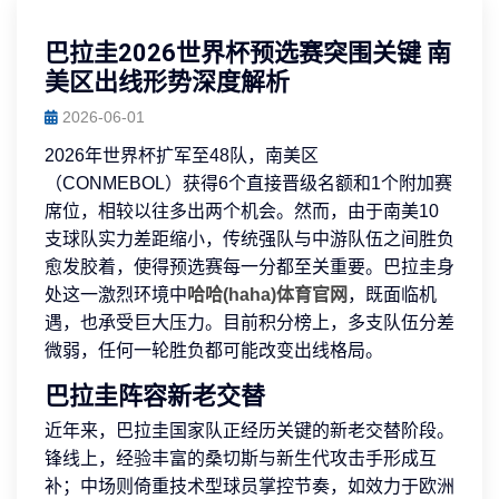
巴拉圭2026世界杯预选赛突围关键 南
美区出线形势深度解析
2026-06-01
2026年世界杯扩军至48队，南美区
（CONMEBOL）获得6个直接晋级名额和1个附加赛
席位，相较以往多出两个机会。然而，由于南美10
支球队实力差距缩小，传统强队与中游队伍之间胜负
愈发胶着，使得预选赛每一分都至关重要。巴拉圭身
处这一激烈环境中
哈哈(haha)体育官网
，既面临机
遇，也承受巨大压力。目前积分榜上，多支队伍分差
微弱，任何一轮胜负都可能改变出线格局。
巴拉圭阵容新老交替
近年来，巴拉圭国家队正经历关键的新老交替阶段。
锋线上，经验丰富的桑切斯与新生代攻击手形成互
补；中场则倚重技术型球员掌控节奏，如效力于欧洲