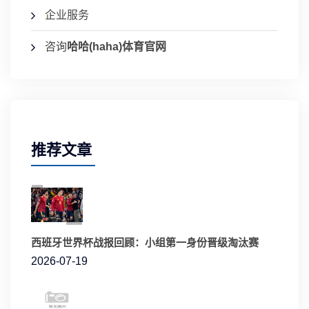
企业服务
咨询
哈哈(haha)体育官网
推荐文章
西班牙世界杯战报回顾：小组第一身份晋级淘汰赛
2026-07-19