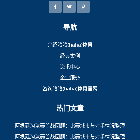
导航
介绍
哈哈(haha)体育
经典案例
资讯中心
企业服务
咨询
哈哈(haha)体育官网
热门文章
阿根廷淘汰赛首战回顾：比赛城市与对手情况整理
阿根廷淘汰赛首战回顾：比赛城市与对手情况整理