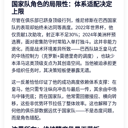
国家队角色的局限性：体系适配决定
上限
尽管在俱乐部已跻身顶级行列，维尼修斯在巴西国家
队的表现却始终未达同等高度。2022年世界杯，他
仅贡献1次助攻，射正率不足30%；2024年美洲杯预
选赛，面对密集防守时常陷入单打独斗。这并非能力
退化，而是战术环境差异所致——巴西队缺乏皇马式
的中场控制力（克罗斯+莫德里奇的调度），也缺少
本泽马这类顶级支点为其创造空间。当他被迫承担更
多组织任务时，其决策短板便暴露无遗。
这一反差恰恰印证了他的成功高度依赖体系支撑：在
皇马，他只需专注纵向冲击与最后一传，其余由中场
与中锋兜底；而在国家队，他常需回撤接应、横向转
移，这些非优势环节拉低了整体效率。这也解释了为
何他的俱乐部数据远优于国家队——不是态度问题，
而是角色错配。