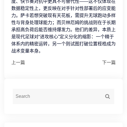
度、快节奏对抗中更具不可替代性——这不仅体现在
数据稳定性上，更反映在对手针对性部署后的应变能
力。萨卡若想突破现有天花板，需提升无球跑动多样
性与背身处理球能力；而贝林厄姆的挑战则在于长期
承担高负荷后能否维持爆发力。他们的差异，本质上
是现代足球对“进攻核心”定义分化的缩影：一个精于
体系内的精密运转，另一个则试图打破位置桎梏成为
战术变量本身。
上一篇
下一篇