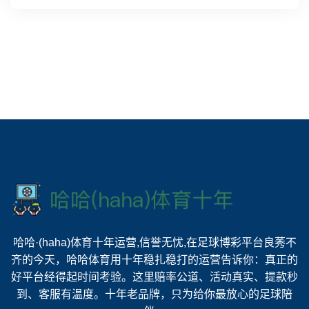
哈哈·(haha)体育十年运营,信誉无忧,在足球博彩平台良莠不
齐的今天，哈哈体育用十年稳扎稳打的运营告诉你：真正的
好平台经得起时间考验。这里赔率公道、活动真实、提款秒
到、客服有温度。十年老品牌，只为给你最放心的足球陪