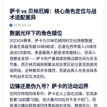
萨卡 vs 贝林厄姆：核心角色定位与战
术适配差异
2026-05-14
数据光环下的角色错位
2023/24赛季，萨卡与贝林厄姆同时交出亮眼数据：
前者在英超贡献16球9助攻，后者在西甲轰入19球并
送出5次助攻。表面看两人都是进攻端核心，但深入
观察会发现——萨卡的产量高度依赖边路空间与反击
节奏，而贝林厄姆则频繁出现在禁区前沿甚至肋部完
成终结。这种差异并非偶然，而是由两人在各自体系
中的战术定位决定的。
边锋还是伪九号？萨卡的活动边界
在阿尔特塔的体系中，萨卡名义上是右边锋，实则承
担着“边前腰”功能。他大量内切后并不急于射门，而
是通过横向转移或回传重新组织进攻。数据显示，他