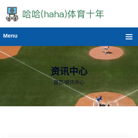
资讯中心
首页
/
资讯中心