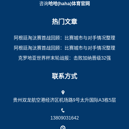
咨询
哈哈(haha)体育官网
热门文章
阿根廷淘汰赛首战回顾：比赛城市与对手情况整理
阿根廷淘汰赛首战回顾：比赛城市与对手情况整理
克罗地亚世界杯末轮战报：击败加纳晋级32强
联系方式
贵州双龙航空港经济区机场路9号太升国际A3栋5层
13809031642