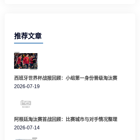
推荐文章
西班牙世界杯战报回顾：小组第一身份晋级淘汰赛
2026-07-19
阿根廷淘汰赛首战回顾：比赛城市与对手情况整理
2026-07-14