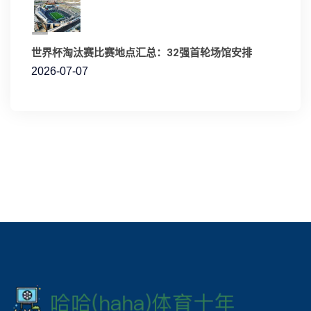
世界杯淘汰赛比赛地点汇总：32强首轮场馆安排
2026-07-07