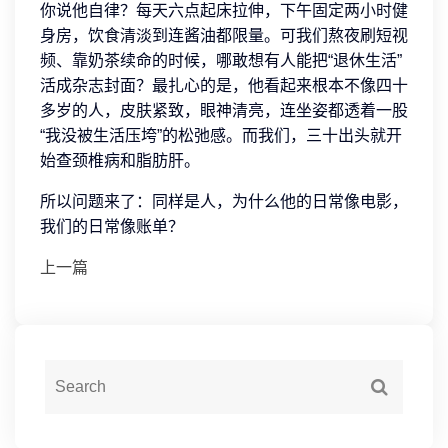
你说他自律？每天六点起床拉伸，下午固定两小时健
身房，饮食清淡到连酱油都限量。可我们熬夜刷短视
频、靠奶茶续命的时候，哪敢想有人能把“退休生活”
活成杂志封面？最扎心的是，他看起来根本不像四十
多岁的人，皮肤紧致，眼神清亮，连坐姿都透着一股
“我没被生活压垮”的松弛感。而我们，三十出头就开
始查颈椎病和脂肪肝。
所以问题来了：同样是人，为什么他的日常像电影，
我们的日常像账单？
上一篇