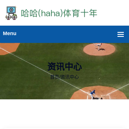
资讯中心
首页
/
资讯中心